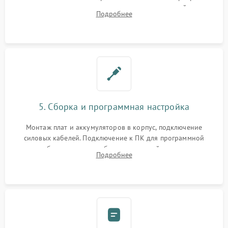
цепи зарядки и монтаж новых радиодеталей.
Подробнее
Восстановление поврежденных токоведущих дорожек и
замена реле.
5. Сборка и программная настройка
Монтаж плат и аккумуляторов в корпус, подключение
силовых кабелей. Подключение к ПК для программной
калибровки констант батареи, настройки порогов
Подробнее
срабатывания AVR и сброса счетчиков старения АКБ.