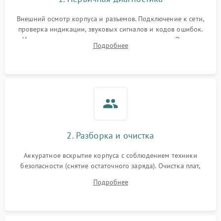
Внешний осмотр корпуса и разъемов. Подключение к сети,
проверка индикации, звуковых сигналов и кодов ошибок.
Измерение входного и выходного напряжения. Оценка
Подробнее
реакции ИБП на отключение основного питания без
нагрузки.
2. Разборка и очистка
Аккуратное вскрытие корпуса с соблюдением техники
безопасности (снятие остаточного заряда). Очистка плат,
радиаторов и кулеров от пыли с помощью сжатого воздуха
Подробнее
и кистей для предотвращения перегрева и замыканий.