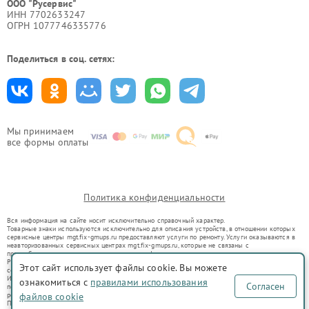
ООО "Русервис"
ИНН 7702633247
ОГРН 1077746335776
Поделиться в соц. сетях:
Мы принимаем
все формы оплаты
Политика конфиденциальности
Вся информация на сайте носит исключительно справочный характер.
Товарные знаки используются исключительно для описания устройств, в отношении которых
сервисные центры mgt.fix-gmups.ru предоставляют услуги по ремонту. Услуги оказываются в
неавторизованных сервисных центрах mgt.fix-gmups.ru, которые не связаны с
правообладателями товарных знаков или их официальными представителями.
Ремонт осуществляется для устройств, уже введенных в гражданский оборот в соответствии
Этот сайт использует файлы cookie. Вы можете
со статьей 1487 ГК РФ.
Использование товарных знаков не преследует цели индивидуализации услуг или введения
ознакомиться с
правилами использования
Согласен
потребителей в заблуждение, а служит для информирования о предоставляемых услугах по
ремонту техники указанных брендов.
файлов cookie
Представленная на сайте информация не является публичной офертой, определяемой