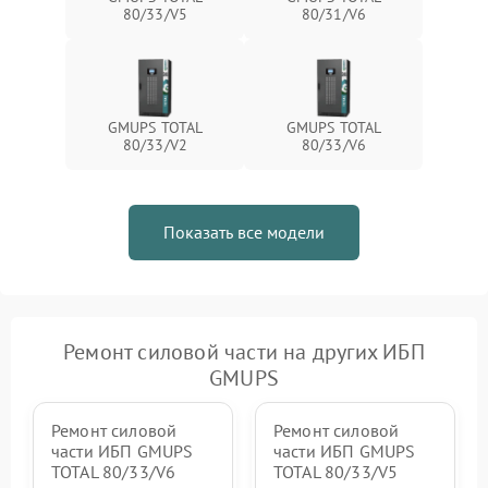
Неисправность системы
80/33/V5
80/31/V6
1500 ₽
Подробнее →
зарядки
Поломка системы защиты
1000 ₽
Подробнее →
от перегрузок
GMUPS TOTAL
GMUPS TOTAL
80/33/V2
80/33/V6
Неисправность системы
защиты от короткого
1500 ₽
Подробнее →
замыкания
Показать все модели
Повреждение системы
1000 ₽
Подробнее →
защиты от перегрева
Неисправность системы
защиты от
1500 ₽
Подробнее →
перенапряжения
Ремонт силовой части на других ИБП
GMUPS
Ремонт силовой
Ремонт силовой
части ИБП GMUPS
части ИБП GMUPS
TOTAL 80/33/V6
TOTAL 80/33/V5