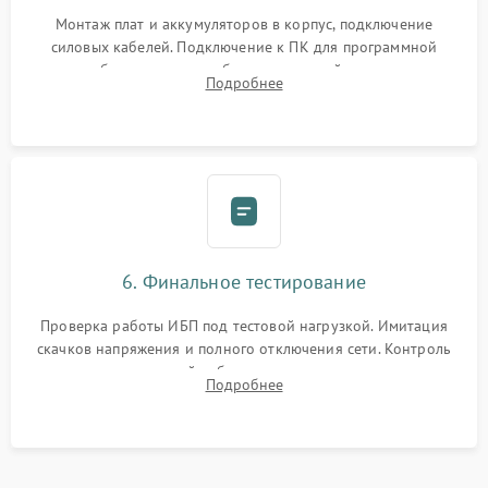
Монтаж плат и аккумуляторов в корпус, подключение
силовых кабелей. Подключение к ПК для программной
калибровки констант батареи, настройки порогов
Подробнее
срабатывания AVR и сброса счетчиков старения АКБ.
6. Финальное тестирование
Проверка работы ИБП под тестовой нагрузкой. Имитация
скачков напряжения и полного отключения сети. Контроль
времени автономной работы, температурного режима и
Подробнее
корректности формы выходного сигнала.