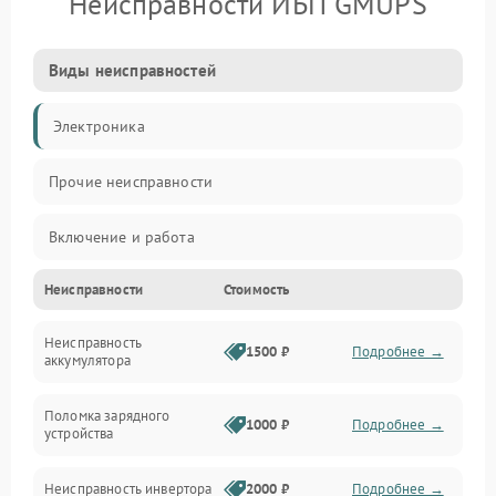
Неисправности ИБП GMUPS
Виды неисправностей
Электроника
Прочие неисправности
Включение и работа
Неисправности
Стоимость
Работа с нагрузкой
Неисправность
Звук и индикация
1500 ₽
Подробнее →
аккумулятора
Питание и режимы
Поломка зарядного
1000 ₽
Подробнее →
устройства
Интерфейсы и связь
Неисправность инвертора
2000 ₽
Подробнее →