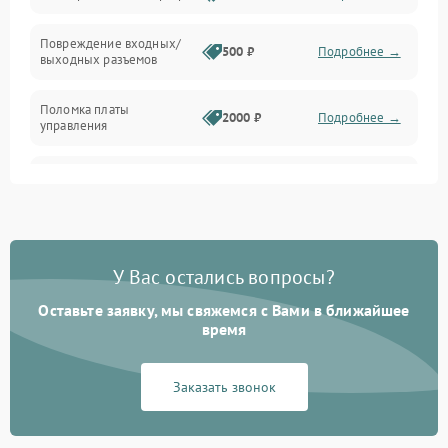
Температура и эксплуатация
Повреждение входных/
500 ₽
Подробнее →
выходных разъемов
Механические повреждения
Поломка платы
Механика
2000 ₽
Подробнее →
управления
Неисправность
3000 ₽
Подробнее →
трансформатора
Повреждение
500 ₽
Подробнее →
конденсаторов
У Вас остались вопросы?
Поломка предохранителя
100 ₽
Подробнее →
Оставьте заявку, мы свяжемся с Вами в ближайшее
время
Неисправность системы
1000 ₽
Подробнее →
охлаждения
Заказать звонок
Неисправность
500 ₽
Подробнее →
индикаторов