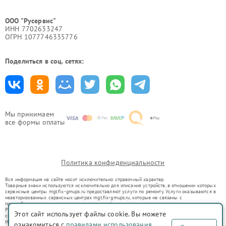
ООО "Русервис"
ИНН 7702633247
ОГРН 1077746335776
Поделиться в соц. сетях:
Мы принимаем
все формы оплаты
Политика конфиденциальности
Вся информация на сайте носит исключительно справочный характер.
Товарные знаки используются исключительно для описания устройств, в отношении которых
сервисные центры mgt.fix-gmups.ru предоставляют услуги по ремонту. Услуги оказываются в
неавторизованных сервисных центрах mgt.fix-gmups.ru, которые не связаны с
правообладателями товарных знаков или их официальными представителями.
Ремонт осуществляется для устройств, уже введенных в гражданский оборот в соответствии
Этот сайт использует файлы cookie. Вы можете
со статьей 1487 ГК РФ.
Использование товарных знаков не преследует цели индивидуализации услуг или введения
ознакомиться с
правилами использования