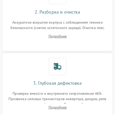
2. Разборка и очистка
Аккуратное вскрытие корпуса с соблюдением техники
безопасности (снятие остаточного заряда). Очистка плат,
радиаторов и кулеров от пыли с помощью сжатого воздуха
Подробнее
и кистей для предотвращения перегрева и замыканий.
3. Глубокая дефектовка
Проверка емкости и внутреннего сопротивления АКБ.
Прозвонка силовых транзисторов инвертора, диодов, реле
переключения и трансформатора. Визуальный поиск вздутых
Подробнее
конденсаторов и прогаров на печатной плате.