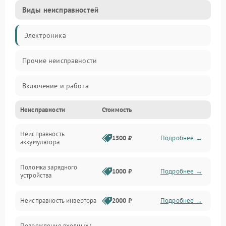
Виды неисправностей
Электроника
Прочие неисправности
Включение и работа
Неисправности
Стоимость
Работа с нагрузкой
Неисправность
Звук и индикация
1500 ₽
Подробнее →
аккумулятора
Питание и режимы
Поломка зарядного
1000 ₽
Подробнее →
устройства
Интерфейсы и связь
Неисправность инвертора
2000 ₽
Подробнее →
Температура и эксплуатация
Повреждение входных/