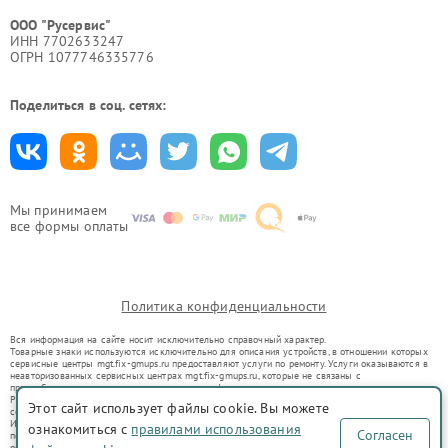
ООО "Русервис"
ИНН 7702633247
ОГРН 1077746335776
Поделиться в соц. сетях:
Мы принимаем
все формы оплаты
Политика конфиденциальности
Вся информация на сайте носит исключительно справочный характер.
Товарные знаки используются исключительно для описания устройств, в отношении которых
сервисные центры mgt.fix-gmups.ru предоставляют услуги по ремонту. Услуги оказываются в
неавторизованных сервисных центрах mgt.fix-gmups.ru, которые не связаны с
правообладателями товарных знаков или их официальными представителями.
Ремонт осуществляется для устройств, уже введенных в гражданский оборот в соответствии
Этот сайт использует файлы cookie. Вы можете
со статьей 1487 ГК РФ.
Использование товарных знаков не преследует цели индивидуализации услуг или введения
ознакомиться с
правилами использования
Согласен
потребителей в заблуждение, а служит для информирования о предоставляемых услугах по
ремонту техники указанных брендов.