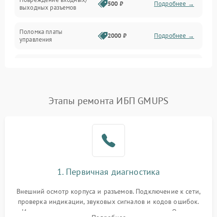
500 ₽
Подробнее →
выходных разъемов
Механические повреждения
Поломка платы
Механика
2000 ₽
Подробнее →
управления
Неисправность
3000 ₽
Подробнее →
трансформатора
Повреждение
Этапы ремонта ИБП GMUPS
500 ₽
Подробнее →
конденсаторов
Поломка предохранителя
100 ₽
Подробнее →
Неисправность системы
1000 ₽
Подробнее →
охлаждения
1. Первичная диагностика
Неисправность
500 ₽
Подробнее →
Внешний осмотр корпуса и разъемов. Подключение к сети,
индикаторов
проверка индикации, звуковых сигналов и кодов ошибок.
Измерение входного и выходного напряжения. Оценка
Поломка фильтров