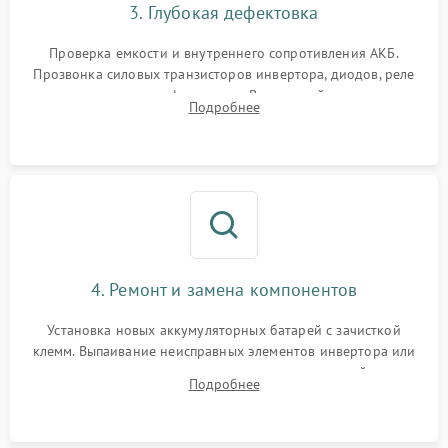
3. Глубокая дефектовка
Поломка системы защиты
1000 ₽
Подробнее →
от перегрузок
Проверка емкости и внутреннего сопротивления АКБ.
Прозвонка силовых транзисторов инвертора, диодов, реле
Неисправность системы
переключения и трансформатора. Визуальный поиск вздутых
Подробнее
защиты от короткого
1500 ₽
Подробнее →
конденсаторов и прогаров на печатной плате.
замыкания
Повреждение системы
1000 ₽
Подробнее →
защиты от перегрева
Неисправность системы
защиты от
1500 ₽
Подробнее →
перенапряжения
4. Ремонт и замена компонентов
Установка новых аккумуляторных батарей с зачисткой
клемм. Выпаивание неисправных элементов инвертора или
цепи зарядки и монтаж новых радиодеталей.
Подробнее
Восстановление поврежденных токоведущих дорожек и
замена реле.