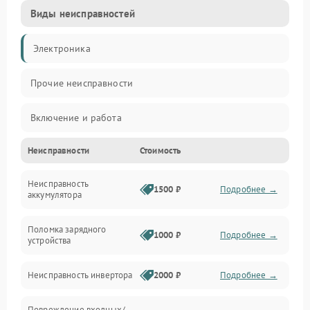
Виды неисправностей
Электроника
Прочие неисправности
Включение и работа
Неисправности
Стоимость
Работа с нагрузкой
Неисправность
Звук и индикация
1500 ₽
Подробнее →
аккумулятора
Питание и режимы
Поломка зарядного
1000 ₽
Подробнее →
устройства
Интерфейсы и связь
Неисправность инвертора
2000 ₽
Подробнее →
Температура и эксплуатация
Повреждение входных/