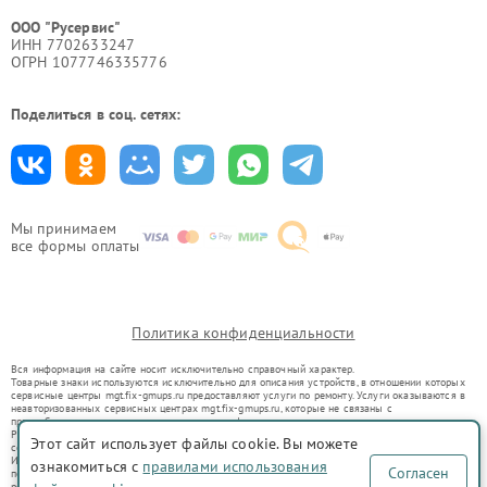
ООО "Русервис"
ИНН 7702633247
ОГРН 1077746335776
Поделиться в соц. сетях:
Мы принимаем
все формы оплаты
Политика конфиденциальности
Вся информация на сайте носит исключительно справочный характер.
Товарные знаки используются исключительно для описания устройств, в отношении которых
сервисные центры mgt.fix-gmups.ru предоставляют услуги по ремонту. Услуги оказываются в
неавторизованных сервисных центрах mgt.fix-gmups.ru, которые не связаны с
правообладателями товарных знаков или их официальными представителями.
Ремонт осуществляется для устройств, уже введенных в гражданский оборот в соответствии
Этот сайт использует файлы cookie. Вы можете
со статьей 1487 ГК РФ.
Использование товарных знаков не преследует цели индивидуализации услуг или введения
ознакомиться с
правилами использования
Согласен
потребителей в заблуждение, а служит для информирования о предоставляемых услугах по
ремонту техники указанных брендов.