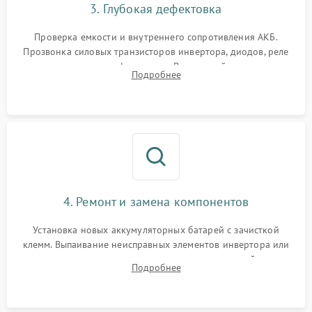
3. Глубокая дефектовка
Поломка системы защиты
1000 ₽
Подробнее →
от перегрузок
Проверка емкости и внутреннего сопротивления АКБ.
Прозвонка силовых транзисторов инвертора, диодов, реле
Неисправность системы
переключения и трансформатора. Визуальный поиск вздутых
Подробнее
защиты от короткого
1500 ₽
Подробнее →
конденсаторов и прогаров на печатной плате.
замыкания
Повреждение системы
1000 ₽
Подробнее →
защиты от перегрева
Неисправность системы
защиты от
1500 ₽
Подробнее →
перенапряжения
4. Ремонт и замена компонентов
Установка новых аккумуляторных батарей с зачисткой
клемм. Выпаивание неисправных элементов инвертора или
цепи зарядки и монтаж новых радиодеталей.
Подробнее
Восстановление поврежденных токоведущих дорожек и
замена реле.