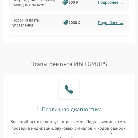
500 ₽
Подробнее →
выходных разъемов
Механические повреждения
Поломка платы
Механика
2000 ₽
Подробнее →
управления
Неисправность
3000 ₽
Подробнее →
трансформатора
Повреждение
Этапы ремонта ИБП GMUPS
500 ₽
Подробнее →
конденсаторов
Поломка предохранителя
100 ₽
Подробнее →
Неисправность системы
1000 ₽
Подробнее →
охлаждения
1. Первичная диагностика
Неисправность
500 ₽
Подробнее →
Внешний осмотр корпуса и разъемов. Подключение к сети,
индикаторов
проверка индикации, звуковых сигналов и кодов ошибок.
Измерение входного и выходного напряжения. Оценка
Поломка фильтров