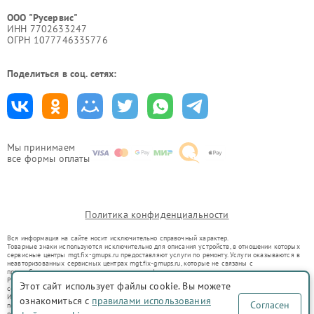
ООО "Русервис"
ИНН 7702633247
ОГРН 1077746335776
Поделиться в соц. сетях:
Мы принимаем
все формы оплаты
Политика конфиденциальности
Вся информация на сайте носит исключительно справочный характер.
Товарные знаки используются исключительно для описания устройств, в отношении которых
сервисные центры mgt.fix-gmups.ru предоставляют услуги по ремонту. Услуги оказываются в
неавторизованных сервисных центрах mgt.fix-gmups.ru, которые не связаны с
правообладателями товарных знаков или их официальными представителями.
Ремонт осуществляется для устройств, уже введенных в гражданский оборот в соответствии
Этот сайт использует файлы cookie. Вы можете
со статьей 1487 ГК РФ.
Использование товарных знаков не преследует цели индивидуализации услуг или введения
ознакомиться с
правилами использования
Согласен
потребителей в заблуждение, а служит для информирования о предоставляемых услугах по
ремонту техники указанных брендов.