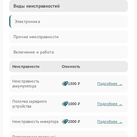
Виды неисправностей
Электроника
Прочие неисправности
Включение и работа
Неисправности
Стоимость
Работа с нагрузкой
Неисправность
Звук и индикация
1500 ₽
Подробнее →
аккумулятора
Питание и режимы
Поломка зарядного
1000 ₽
Подробнее →
устройства
Интерфейсы и связь
Неисправность инвертора
2000 ₽
Подробнее →
Температура и эксплуатация
Повреждение входных/