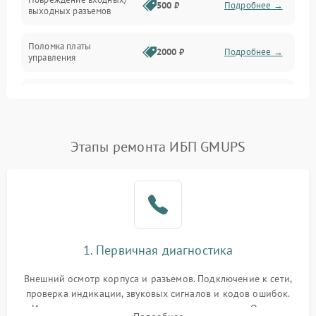
500 ₽
Подробнее →
выходных разъемов
Механические повреждения
Поломка платы
Механика
2000 ₽
Подробнее →
управления
Неисправность
3000 ₽
Подробнее →
трансформатора
Повреждение
Этапы ремонта ИБП GMUPS
500 ₽
Подробнее →
конденсаторов
Поломка предохранителя
100 ₽
Подробнее →
Неисправность системы
1000 ₽
Подробнее →
охлаждения
1. Первичная диагностика
Неисправность
500 ₽
Подробнее →
Внешний осмотр корпуса и разъемов. Подключение к сети,
индикаторов
проверка индикации, звуковых сигналов и кодов ошибок.
Измерение входного и выходного напряжения. Оценка
Поломка фильтров