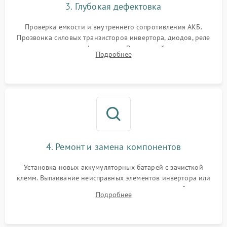
3. Глубокая дефектовка
Поломка системы защиты
1000 ₽
Подробнее →
от перегрузок
Проверка емкости и внутреннего сопротивления АКБ.
Прозвонка силовых транзисторов инвертора, диодов, реле
Неисправность системы
переключения и трансформатора. Визуальный поиск вздутых
Подробнее
защиты от короткого
1500 ₽
Подробнее →
конденсаторов и прогаров на печатной плате.
замыкания
Повреждение системы
1000 ₽
Подробнее →
защиты от перегрева
Неисправность системы
защиты от
1500 ₽
Подробнее →
перенапряжения
4. Ремонт и замена компонентов
Установка новых аккумуляторных батарей с зачисткой
клемм. Выпаивание неисправных элементов инвертора или
цепи зарядки и монтаж новых радиодеталей.
Подробнее
Восстановление поврежденных токоведущих дорожек и
замена реле.