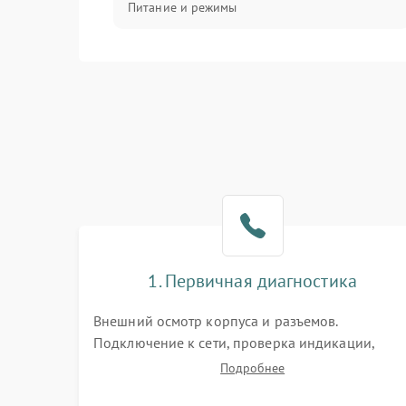
Питание и режимы
Интерфейсы и связь
Температура и эксплуатация
Механические повреждения
Механика
1. Первичная диагностика
Внешний осмотр корпуса и разъемов.
Подключение к сети, проверка индикации,
звуковых сигналов и кодов ошибок. Измерение
Подробнее
входного и выходного напряжения. Оценка