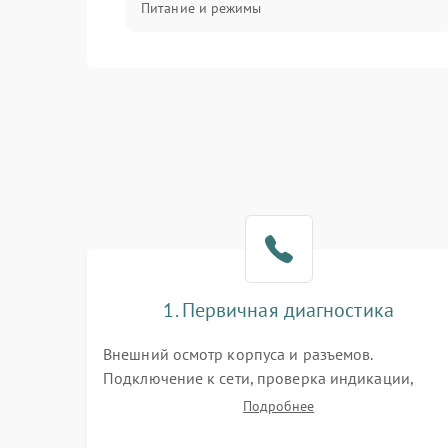
Питание и режимы
Интерфейсы и связь
Температура и эксплуатация
Механические повреждения
Механика
1. Первичная диагностика
Внешний осмотр корпуса и разъемов.
Подключение к сети, проверка индикации,
звуковых сигналов и кодов ошибок. Измерение
Подробнее
входного и выходного напряжения. Оценка