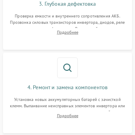
3. Глубокая дефектовка
Поломка системы защиты
1000 ₽
Подробнее →
от перегрузок
Проверка емкости и внутреннего сопротивления АКБ.
Прозвонка силовых транзисторов инвертора, диодов, реле
Неисправность системы
переключения и трансформатора. Визуальный поиск вздутых
Подробнее
защиты от короткого
1500 ₽
Подробнее →
конденсаторов и прогаров на печатной плате.
замыкания
Повреждение системы
1000 ₽
Подробнее →
защиты от перегрева
Неисправность системы
защиты от
1500 ₽
Подробнее →
перенапряжения
4. Ремонт и замена компонентов
Установка новых аккумуляторных батарей с зачисткой
клемм. Выпаивание неисправных элементов инвертора или
цепи зарядки и монтаж новых радиодеталей.
Подробнее
Восстановление поврежденных токоведущих дорожек и
замена реле.