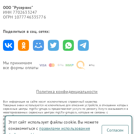
ООО "Русервис"
ИНН 7702633247
ОГРН 1077746335776
Поделиться в соц. сетях:
Мы принимаем
все формы оплаты
Политика конфиденциальности
Вся информация на сайте носит исключительно справочный характер.
Товарные знаки используются исключительно для описания устройств, в отношении которых
сервисные центры mgt.fix-gmups.ru предоставляют услуги по ремонту. Услуги оказываются в
неавторизованных сервисных центрах mgt.fix-gmups.ru, которые не связаны с
правообладателями товарных знаков или их официальными представителями.
Ремонт осуществляется для устройств, уже введенных в гражданский оборот в соответствии
Этот сайт использует файлы cookie. Вы можете
со статьей 1487 ГК РФ.
Использование товарных знаков не преследует цели индивидуализации услуг или введения
ознакомиться с
правилами использования
Согласен
потребителей в заблуждение, а служит для информирования о предоставляемых услугах по
ремонту техники указанных брендов.