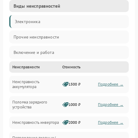
Виды неисправностей
Электроника
Прочие неисправности
Включение и работа
Неисправности
Стоимость
Работа с нагрузкой
Неисправность
Звук и индикация
1500 ₽
Подробнее →
аккумулятора
Питание и режимы
Поломка зарядного
1000 ₽
Подробнее →
устройства
Интерфейсы и связь
Неисправность инвертора
2000 ₽
Подробнее →
Температура и эксплуатация
Повреждение входных/