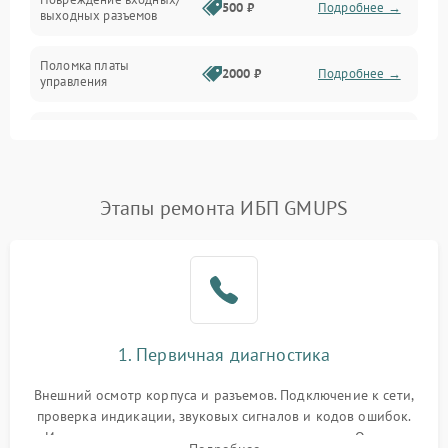
500 ₽
Подробнее →
выходных разъемов
Механические повреждения
Поломка платы
Механика
2000 ₽
Подробнее →
управления
Неисправность
3000 ₽
Подробнее →
трансформатора
Повреждение
Этапы ремонта ИБП GMUPS
500 ₽
Подробнее →
конденсаторов
Поломка предохранителя
100 ₽
Подробнее →
Неисправность системы
1000 ₽
Подробнее →
охлаждения
1. Первичная диагностика
Неисправность
500 ₽
Подробнее →
Внешний осмотр корпуса и разъемов. Подключение к сети,
индикаторов
проверка индикации, звуковых сигналов и кодов ошибок.
Измерение входного и выходного напряжения. Оценка
Поломка фильтров